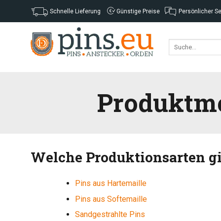
Skip
Schnelle Lieferung
Günstige Preise
Persönlicher S
to
content
Produktme
Welche Produktionsarten gi
Pins aus Hartemaille
Pins aus Softemaille
Sandgestrahlte Pins