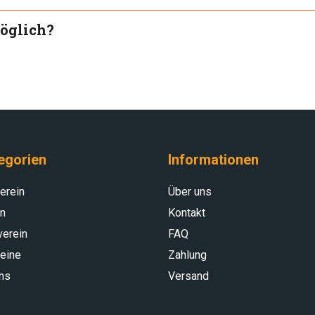
öglich?
egorien
Informationen
erein
Über uns
in
Kontakt
verein
FAQ
reine
Zahlung
ns
Versand