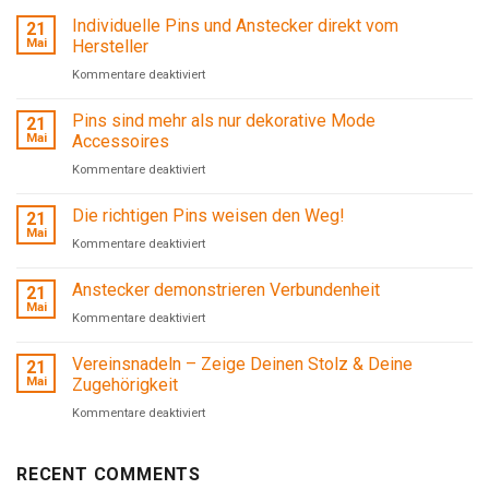
Individuelle Pins und Anstecker direkt vom
21
Mai
Hersteller
für
Kommentare deaktiviert
Individuelle
Pins sind mehr als nur dekorative Mode
21
Pins
Mai
Accessoires
und
für
Kommentare deaktiviert
Anstecker
Pins
direkt
Die richtigen Pins weisen den Weg!
21
sind
vom
Mai
mehr
Hersteller
für
Kommentare deaktiviert
als
Die
Anstecker demonstrieren Verbundenheit
nur
21
richtigen
Mai
dekorative
Pins
für
Kommentare deaktiviert
Mode
weisen
Anstecker
Vereinsnadeln – Zeige Deinen Stolz & Deine
Accessoires
den
21
demonstrieren
Mai
Zugehörigkeit
Weg!
Verbundenheit
für
Kommentare deaktiviert
Vereinsnadeln
–
RECENT COMMENTS
Zeige