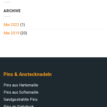
Deinen
Stolz
ARCHIVE
&
Deine
Mai 2022
(1)
Zugehörigkeit
Mai 2019
(20)
Pins & Anstecknadeln
Pins aus Hartemaille
Pins aus Softemaille
Sandgestrahlte Pins
Pins im Siebdruck