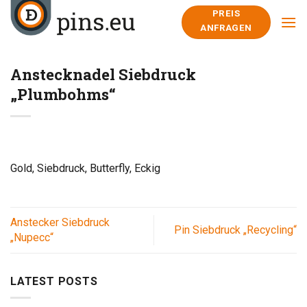
Skip
PREIS
to
ANFRAGEN
content
Anstecknadel Siebdruck
„Plumbohms“
Gold, Siebdruck, Butterfly, Eckig
Anstecker Siebdruck
Pin Siebdruck „Recycling“
„Nupecc“
LATEST POSTS