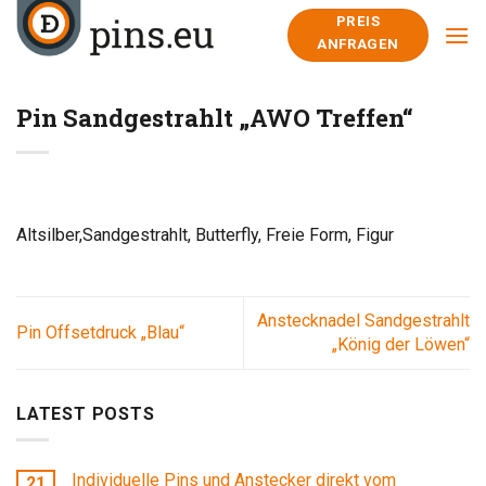
Skip
PREIS
to
ANFRAGEN
content
Pin Sandgestrahlt „AWO Treffen“
Altsilber,Sandgestrahlt, Butterfly, Freie Form, Figur
Anstecknadel Sandgestrahlt
Pin Offsetdruck „Blau“
„König der Löwen“
LATEST POSTS
Individuelle Pins und Anstecker direkt vom
21