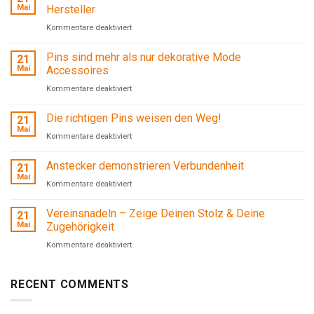
Mai
Hersteller
für
Kommentare deaktiviert
Individuelle
Pins sind mehr als nur dekorative Mode
21
Pins
Mai
Accessoires
und
für
Kommentare deaktiviert
Anstecker
Pins
direkt
Die richtigen Pins weisen den Weg!
21
sind
vom
Mai
mehr
Hersteller
für
Kommentare deaktiviert
als
Die
Anstecker demonstrieren Verbundenheit
nur
21
richtigen
Mai
dekorative
Pins
für
Kommentare deaktiviert
Mode
weisen
Anstecker
Vereinsnadeln – Zeige Deinen Stolz & Deine
Accessoires
den
21
demonstrieren
Mai
Zugehörigkeit
Weg!
Verbundenheit
für
Kommentare deaktiviert
Vereinsnadeln
–
RECENT COMMENTS
Zeige
Deinen